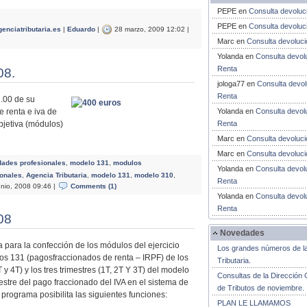
PEPE
en
Consulta devoluc
PEPE
en
Consulta devoluc
enciatributaria.es
|
Eduardo
|
28 marzo, 2009 12:02 |
Marc
en
Consulta devoluc
Yolanda
en
Consulta devol
Renta
08.
jologa77
en
Consulta devol
Renta
2.00 de su
 renta e iva de
Yolanda
en
Consulta devol
bjetiva (módulos)
Renta
Marc
en
Consulta devoluc
Marc
en
Consulta devoluc
dades profesionales
,
modelo 131
,
modulos
Yolanda
en
Consulta devol
ionales
,
Agencia Tributaria
,
modelo 131
,
modelo 310
,
Renta
nio, 2008 09:46 |
Comments (1)
Yolanda
en
Consulta devol
Renta
08
Novedades
 para la confección de los módulos del ejercicio
Los grandes números de l
s 131 (pagosfraccionados de renta – IRPF) de los
Tributaria.
T y 4T) y los tres trimestres (1T, 2T Y 3T) del modelo
Consultas de la Dirección 
estre del pago fraccionado del IVA en el sistema de
de Tributos de noviembre.
programa posibilita las siguientes funciones:
PLAN LE LLAMAMOS