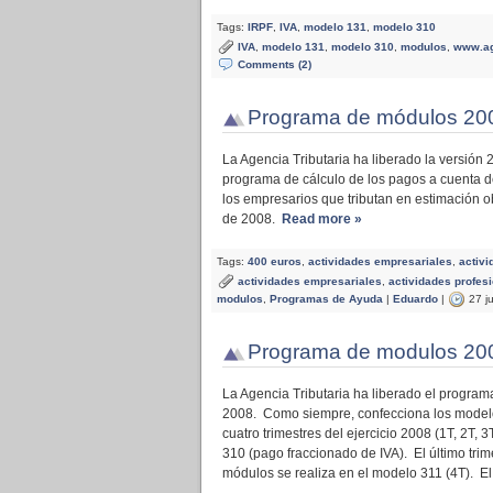
Tags:
IRPF
,
IVA
,
modelo 131
,
modelo 310
IVA
,
modelo 131
,
modelo 310
,
modulos
,
www.ag
Comments (2)
Programa de módulos 20
La Agencia Tributaria ha liberado la versión 
programa de cálculo de los pagos a cuenta de
los empresarios que tributan en estimación o
de 2008.
Read more »
Tags:
400 euros
,
actividades empresariales
,
activi
actividades empresariales
,
actividades profes
modulos
,
Programas de Ayuda
|
Eduardo
|
27 ju
Programa de modulos 20
La Agencia Tributaria ha liberado el programa
2008. Como siempre, confecciona los modelo
cuatro trimestres del ejercicio 2008 (1T, 2T, 3
310 (pago fraccionado de IVA). El último trim
módulos se realiza en el modelo 311 (4T). El 