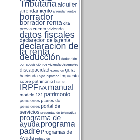
Tributaria
alquiler
arrendamiento
arrendamientos
borrador
borrador renta
cita
previa
cuenta vivienda
datos fiscales
declaracion de la renta
declaración de
la renta
deducción
deducción
por adquisición de vivienda
desempleo
discapacidad
guia
exención
hacienda
Impuesto
hijos
hipoteca
sobre patrimonio
internet
IRPF
manual
IVA
patrimonio
modelo 131
pensiones
planes de
portal de
pensiones
servicios
presentación telemática
programa de
programa
ayuda
padre
Programas de
Ayuda
reducción