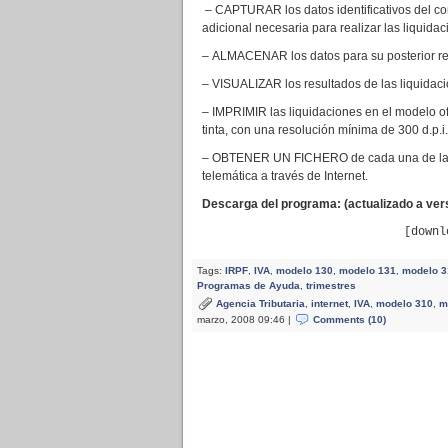
– CAPTURAR los datos identificativos del con
adicional necesaria para realizar las liquidac
– ALMACENAR los datos para su posterior re
– VISUALIZAR los resultados de las liquidac
– IMPRIMIR las liquidaciones en el modelo ofi
tinta, con una resolución mínima de 300 d.p.i.
– OBTENER UN FICHERO de cada una de las d
telemática a través de Internet.
Descarga del programa: (actualizado a vers
[downl
Tags:
IRPF
,
IVA
,
modelo 130
,
modelo 131
,
modelo 3
Programas de Ayuda
,
trimestres
Agencia Tributaria
,
internet
,
IVA
,
modelo 310
,
m
marzo, 2008 09:46 |
Comments (10)