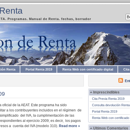
 Renta
A. Programas. Manual de Renta. fechas, borrador
ción Renta
Portal Renta 2019
Renta Web con certificado digital
Cita
En
Imprescindibles
09
Cita Previa Renta 2019
 oficial de la AEAT. Este programa ha sido
Consulta devolución Renta
litar a los contribuyentes incluidos en el régimen de
Portal Renta 2019
simplificado del IVA, la cumplimentación de las
Renta Web con certificado d
espondientes al ejercicio 2009; es decir, los pagos
gresos a cuenta del IVA (modelo 310).
Read more »
Ultimos Comentarios