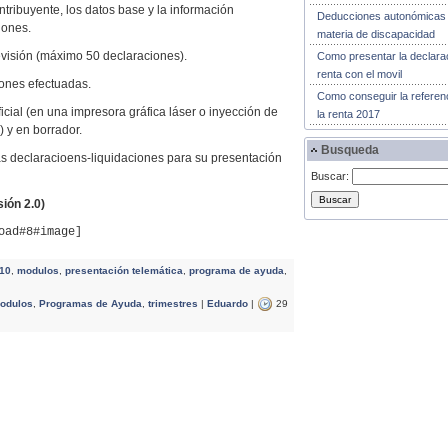
tribuyente, los datos base y la información
Deducciones autonómicas
iones.
materia de discapacidad
visión (máximo 50 declaraciones).
Como presentar la declara
renta con el movil
iones efectuadas.
Como conseguir la referen
cial (en una impresora gráfica láser o inyección de
la renta 2017
) y en borrador.
Busqueda
eclaracioens-liquidaciones para su presentación
Buscar:
ión 2.0)
oad#8#image]
10
,
modulos
,
presentación telemática
,
programa de ayuda
,
odulos
,
Programas de Ayuda
,
trimestres
|
Eduardo
|
29