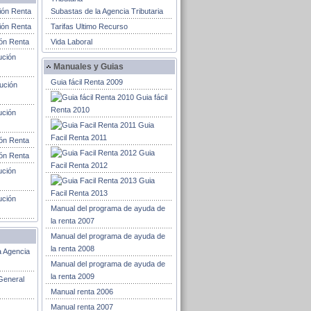
ión Renta
Subastas de la Agencia Tributaria
ión Renta
Tarifas Ultimo Recurso
ión Renta
Vida Laboral
ución
Manuales y Guias
Guia fácil Renta 2009
ución
Guia fácil
Renta 2010
ución
Guia
Facil Renta 2011
ión Renta
Guia
ión Renta
Facil Renta 2012
ución
Guia
Facil Renta 2013
ución
Manual del programa de ayuda de
la renta 2007
Manual del programa de ayuda de
la renta 2008
a Agencia
Manual del programa de ayuda de
la renta 2009
General
Manual renta 2006
Manual renta 2007