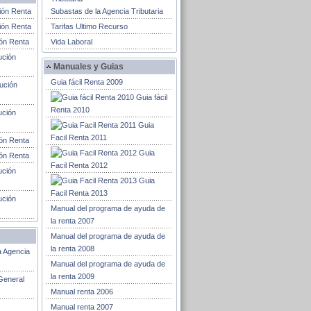
ión Renta
Subastas de la Agencia Tributaria
ión Renta
Tarifas Ultimo Recurso
ión Renta
Vida Laboral
ución
Manuales y Guias
Guia fácil Renta 2009
ución
Guia fácil
Renta 2010
ución
Guia
Facil Renta 2011
ión Renta
Guia
ión Renta
Facil Renta 2012
ución
Guia
Facil Renta 2013
ución
Manual del programa de ayuda de
la renta 2007
Manual del programa de ayuda de
la renta 2008
a Agencia
Manual del programa de ayuda de
la renta 2009
General
Manual renta 2006
Manual renta 2007