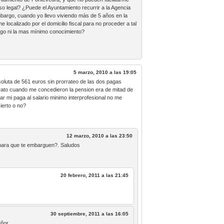
o legal? ¿Puede el Ayuntamiento recurrir a la Agencia
mbargo, cuando yo llevo viviendo más de 5 años en la
localizado por el domicilio fiscal para no proceder a tal
ngo ni la mas mínimo conocimiento?
5 marzo, 2010 a las 19:05
soluta de 561 euros sin prorrateo de las dos pagas
trato cuando me concedieron la pension era de mitad de
ar mi paga al salario minimo interprofesional no me
ierto o no?
12 marzo, 2010 a las 23:50
 para que te embarguen?. Saludos
20 febrero, 2011 a las 21:45
30 septiembre, 2011 a las 16:05
eñor