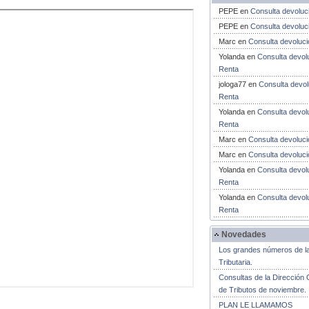
PEPE
en
Consulta devoluc
PEPE
en
Consulta devoluc
Marc
en
Consulta devoluc
Yolanda
en
Consulta devol
Renta
jologa77
en
Consulta devol
Renta
Yolanda
en
Consulta devol
Renta
Marc
en
Consulta devoluc
Marc
en
Consulta devoluc
Yolanda
en
Consulta devol
Renta
Yolanda
en
Consulta devol
Renta
Novedades
Los grandes números de l
Tributaria.
Consultas de la Dirección 
de Tributos de noviembre.
PLAN LE LLAMAMOS