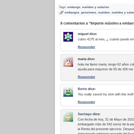
Tags:
embargo
,
sueldos y salarios
embargos
,
pensiones
,
sueldos
,
sueldos y sala
8 comentarios a “Importe máximo a embarg
miguel
dice:
cobro 427€ al mes, ¿ cuánto puede e
Responder
maria
dice:
hola me llamo maria, tengo 62 años c
ayuda para mayores de 55 de 426 me
Responder
Bertie
dice:
You really saved my skin with this inof
Responder
Santiago
dice:
Con fecha de hoy, 31 de Mayo de 2010,
embargado más de 542 euros de la part
la Renta del presente ejercicio. Despu
mencionado embargo procede del Ayunt