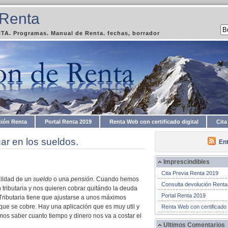
 Renta
A. Programas. Manual de Renta. fechas, borrador
ción Renta
Portal Renta 2019
Renta Web con certificado digital
Cita
r en los sueldos.
En
Imprescindibles
Cita Previa Renta 2019
alidad de un
sueldo
o una
pensión
. Cuando hemos
Consulta devolución Renta
 tributaria y nos quieren cobrar quitándo la deuda
Portal Renta 2019
Tributaria tiene que ajustarse a unos máximos
 que se cobre.
Hay una aplicación que es muy util y
Renta Web con certificado d
s saber cuanto tiempo y dinero nos va a costar el
Ultimos Comentarios