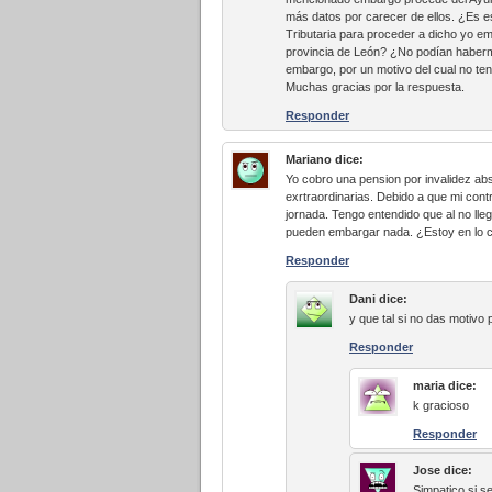
más datos por carecer de ellos. ¿Es es
Tributaria para proceder a dicho yo e
provincia de León? ¿No podían haberme 
embargo, por un motivo del cual no te
Muchas gracias por la respuesta.
Responder
Mariano
dice:
Yo cobro una pension por invalidez ab
exrtraordinarias. Debido a que mi con
jornada. Tengo entendido que al no lleg
pueden embargar nada. ¿Estoy en lo c
Responder
Dani
dice:
y que tal si no das motivo
Responder
maria
dice:
k gracioso
Responder
Jose
dice:
Simpatico si s