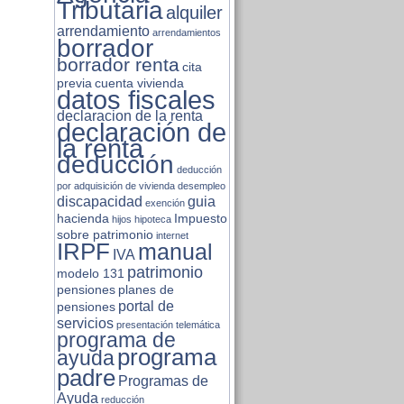
Tributaria
alquiler
arrendamiento
arrendamientos
borrador
borrador renta
cita
previa
cuenta vivienda
datos fiscales
declaracion de la renta
declaración de
la renta
deducción
deducción
por adquisición de vivienda
desempleo
discapacidad
guia
exención
hacienda
Impuesto
hijos
hipoteca
sobre patrimonio
internet
IRPF
manual
IVA
patrimonio
modelo 131
pensiones
planes de
portal de
pensiones
servicios
presentación telemática
programa de
programa
ayuda
padre
Programas de
Ayuda
reducción