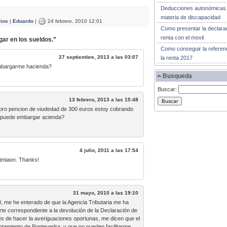
Deducciones autonómicas
materia de discapacidad
rios
|
Eduardo
|
24 febrero, 2010 12:01
Como presentar la declara
renta con el movil
ar en los sueldos.”
Como conseguir la referen
27 septiembre, 2013 a las 03:07
la renta 2017
mbargarme hacienda?
Busqueda
Buscar:
13 febrero, 2013 a las 15:48
obro pencion de viudedad de 300 euros estoy cobrando
 puede embargar acienda?
4 julio, 2011 a las 17:54
rtmiaon. Thanks!
31 mayo, 2010 a las 19:10
 me he enterado de que la Agencia Tributaria me ha
e correspondiente a la devolución de la Declaración de
és de hacer la averiguaciones oportunas, me dicen que el
amiento de Pontevedra, y que no pueden facilitarme